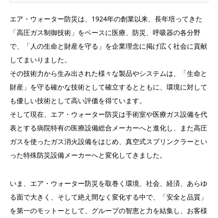
エア・ウォーター防災は、1924年の創業以来、長年培ってきた
「高圧ガス制御技術」をベースに医療、防災、呼吸器の各分野
で、「人の生命と財産を守る」を企業理念に掲げ広く社会に貢献
してまいりました。
その技術力から生み出された様々な製品やシステムは、「生命と
財産」を守る確かな技術として確立するとともに、環境に対して
も優しい技術として高い評価を得ています。
そして現在、エア・ウォーター防災は手術室や医療ガス設備を代
表とする病院特有の医療設備総合メーカーへと進化し、また高圧
ガスを使ったガス消火設備をはじめ、真空式スプリンクラーとい
った特殊防災設備メーカーへと変化してきました。
いま、エア・ウォーター防災を取巻く環境、社会、経済、あらゆ
る面で大きく、そして絶え間なく変化する中で、「安全と品質」
を第一のモットーとして、グループの智恵と力を結集し、お客様