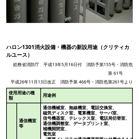
ハロン1301消火設備・機器の新設用途（クリティカ
ルユース）
総務省消防庁 平成13年5月16日付 消防予第155号・消防危
第 61号
＿＿
平成26年11月13日改正 消防予第 466号・消防危第261号より
使用用途の種
用途例
類
通信機械室、
無線機室、
電話交換室、
磁気ディスク室、
電算機室、
サーバ室、
信号機器室、
テレックス室、
電話局切替室、
通信機室
通信機調整室、
データプリント室、
等
補機開閉室、
電気室