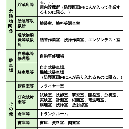
る。）、
貯蔵所等
屋内貯蔵所（防護区画内に人が入って作業す
危
るものに限る。）
険
物
塗装等取
塗装室、塗料等調合室
関
扱所
係
危険物消
費等取扱
詰替作業室、
洗浄作業室、
エンジンテスト室
所
自動車等
自動車修理場
修理場
駐
車
自走式駐車場、
場
駐車場等
機械式駐車場
（防護区画内に人が乗り入れるものに限る。）
厨房室等
フライヤー室
試験室、
技師室、
研究室、
開発室、
分析室、
研究試験
実験室、
計測室、
細菌室、
電波暗室、
室等
そ
病理室、
洗浄室、
放射線室
の
他
倉庫等
トランクルーム
書庫等
書庫、
資料室、
図書室