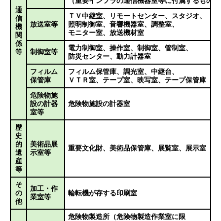
（重要インフラの通信機器室等に付属するもの）
通
ＴＶ中継室、
リモートセンター、
スタジオ、
信
放送室等
照明制御室、
音響機器室、
調整室、
機
モニター室、
放送機材室
関
係
電力制御室、
操作室、
制御室、
管制室、
等
制御室等
防災センター、
動力計器室
フィルム
フィルム保管庫、
調光室、
中継台、
保管庫
ＶＴＲ室、
テープ室、
映写室、
テープ保管庫
危険物施
設の計器
危険物施設の計器室
室等
歴
史
的
美術品展
重要文化財、
美術品保管庫、
展覧室、
展示室
遺
示室等
産
等
そ
加工・作
の
輪転機が存する印刷室
業室等
他
危険物製造所（危険物製造作業室に限